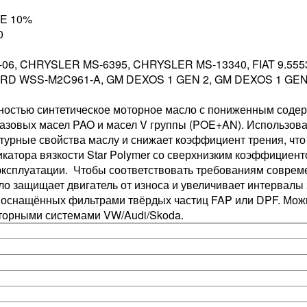
OE 10%
0
-06, CHRYSLER MS-6395, CHRYSLER MS-13340, FIAT 9.55
RD WSS-M2C961-A, GM DEXOS 1 GEN 2, GM DEXOS 1 GEN
ностью синтетическое моторное масло с пониженным соде
базовых масел PAO и масел V группы (POE+AN). Использова
урные свойства маслу и снижает коэффициент трения, что
атора вязкости Star Polymer со сверхнизким коэффициент
 эксплуатации. Чтобы соответствовать требованиям соврем
о защищает двигатель от износа и увеличивает интервалы
 оснащённых фильтрами твёрдых частиц FAP или DPF. Мож
торными системами VW/Audi/Skoda.