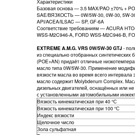
Характеристики
Базовая основа — 3.5 MAX/PAO ±70% + P
SAE/ВЯЗКОСТЬ — 0W/5W-30, 0W-30, 5W-3
API/ACEA/ILSAC — SP, GF-6A
Соответствие требованиям — ACURA HTO
WSS-M2C946-A, FORD WSS-M2C946-B, FO
EXTREME A.M.G. VRS 0W/5W-30 GTJ
- пол
из специально отобранных синтетических 
(POE+AN) придаёт отличные низкотемперат
масло типа 0W/5W-30. Применение модифик
вязкости масла во время всего интервала
масло содержит Molybdenum Complex. Масл
дизельных двигателей, оснащённых или не
с установленными автомобильными инжек
Вязкость кинематическая при 40 °С
Вязкость кинематическая при 100 °С
Индекс вязкости
Щелочное число
Зола сульфатная