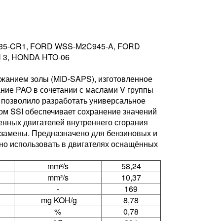
535-CR1, FORD WSS-M2C945-A, FORD
 3, HONDA HTO-06
ржанием золы (MID-SAPS), изготовленное
ние PAO в сочетании с маслами V группы
 позволило разработать универсальное
ом SSI обеспечивает сохранение значений
енных двигателей внутреннего сгорания
 замены. Предназначено для бензиновых и
но использовать в двигателях оснащённых
mm²/s
58,24
mm²/s
10,37
-
169
mg KOH/g
8,78
%
0,78