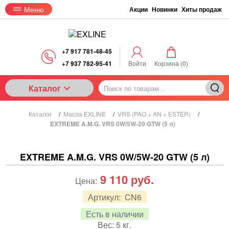
Меню
Акции
Новинки
Хиты продаж
+7 917 781-48-45
+7 937 782-95-41
Войти
Корзина (
0
)
Каталог
Каталог
/
Масла EXLINE
/
VRS (PAO + AN + ESTER)
/
EXTREME A.M.G. VRS 0W/5W-20 GTW (5 л)
EXTREME A.M.G. VRS 0W/5W-20 GTW (5 л)
9 110
руб.
Цена:
Артикул:
CN6
Есть в наличии
Вес:
5
кг.