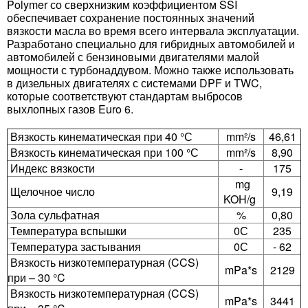
Polymer со сверхнизким коэффициентом SSI
обеспечивает сохранение постоянных значений
вязкости масла во время всего интервала эксплуатации.
Разработано специально для гибридных автомобилей и
автомобилей с бензиновыми двигателями малой
мощности с турбонаддувом. Можно также использовать
в дизельных двигателях с системами DPF и TWC,
которые соответствуют стандартам выбросов
выхлопных газов Euro 6.
Вязкость кинематическая при 40 °С
mm²/s
46,61
Вязкость кинематическая при 100 °С
mm²/s
8,90
Индекс вязкости
-
175
mg
Щелочное число
9,19
KOH/g
Зола сульфатная
%
0,80
Температура вспышки
0С
235
Температура застывания
0С
- 62
Вязкость низкотемпературная (CCS)
mPa*s
2129
при – 30 °C
Вязкость низкотемпературная (CCS)
mPa*s
3441