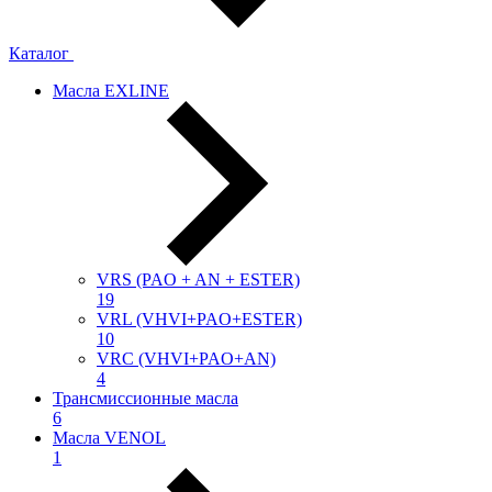
Каталог
Масла EXLINE
VRS (PAO + AN + ESTER)
19
VRL (VHVI+PAO+ESTER)
10
VRC (VHVI+PAO+AN)
4
Трансмиссионные масла
6
Масла VENOL
1