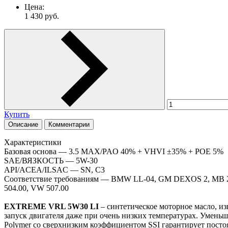
Цена:
1 430
руб.
Купить
Описание
Комментарии
Характеристики
Базовая основа — 3.5 MAX/PAO 40% + VHVI ±35% + POE 5%
SAE/ВЯЗКОСТЬ — 5W-30
API/ACEA/ILSAC — SN, C3
Соответствие требованиям — BMW LL-04, GM DEXOS 2, MB 229
504.00, VW 507.00
EXTREME VRL 5W30 LI
– синтетическое моторное масло, и
запуск двигателя даже при очень низких температурах. Уменьш
Polymer со сверхнизким коэффициентом SSI гарантирует постоя