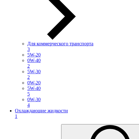
Для коммерческого транспорта
3
5W-20
0W-40
2
5W-30
2
0W-20
5W-40
5
0W-30
4
Охлаждающие жидкости
1