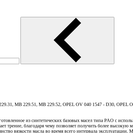
.31, MB 229.51, MB 229.52, OPEL OV 040 1547 - D30, OPEL O
зготовленное из синтетических базовых масел типа PAO с испол
ает трение, благодаря чему позволяет получить более высокую 
нство вязкости масла во время всего интервала эксплуатации. 