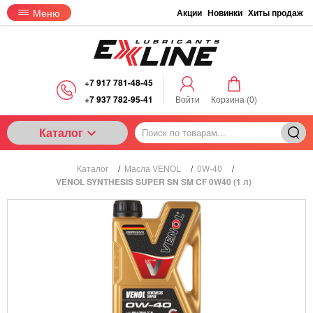
Меню
Акции
Новинки
Хиты продаж
+7 917 781-48-45
+7 937 782-95-41
Войти
Корзина (
0
)
Каталог
Каталог
/
Масла VENOL
/
0W-40
/
VENOL SYNTHESIS SUPER SN SM CF 0W40 (1 л)