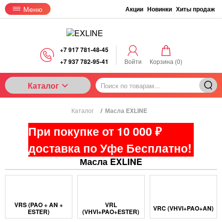
Меню
Акции
Новинки
Хиты продаж
+7 917 781-48-45
+7 937 782-95-41
Войти
Корзина (
0
)
Каталог
Каталог
/
Масла EXLINE
При покупке от 10 000 ₽
доставка по Уфе Бесплатно!
Масла EXLINE
VRS (PAO + AN +
VRL
VRC (VHVI+PAO+AN)
ESTER)
(VHVI+PAO+ESTER)